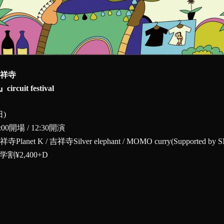
‬‬‪
uit festival
日)
00開場 / 12:30開演
lanet K / 吉祥寺Silver elephant /‬ MOMO curry(Supported by 
 学割¥2,400+D‬