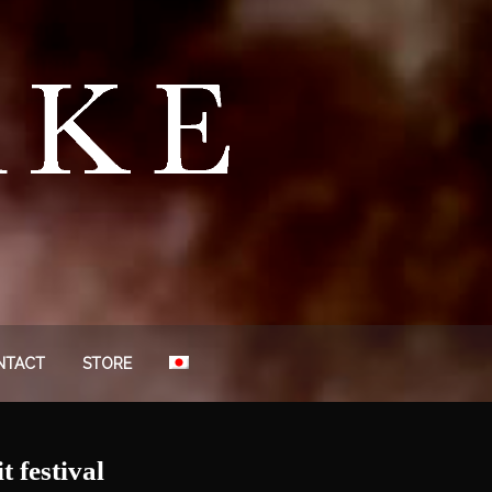
NTACT
STORE
stival