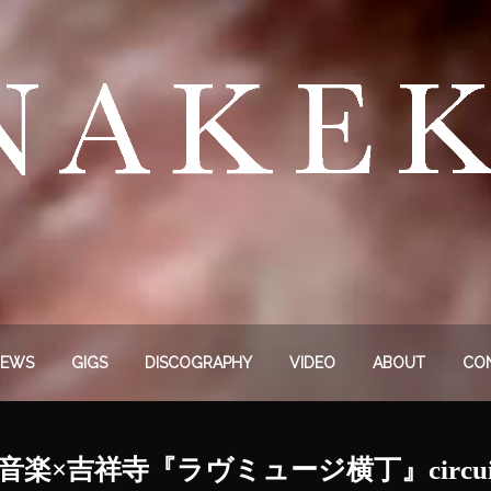
EWS
GIGS
DISCOGRAPHY
VIDEO
ABOUT
CO
×吉祥寺‬『ラヴミュージ横丁』circuit fe