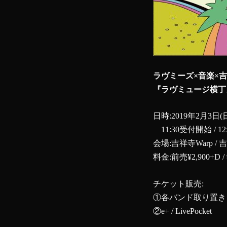
ラヴミーズ×音楽×吉祥寺
『ラヴミュージ横丁』circ
日時:2019年2月3日(
11:30受付開始 / 12:
会場:吉祥寺Warp / 吉祥寺P
料金:‪前売¥2,900+D /
チケット販売:
①各バンド取り置き
②
e+
/
LivePocket