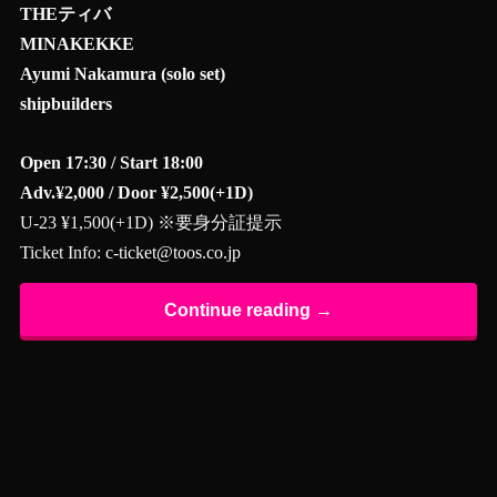
THEティバ
MINAKEKKE
Ayumi Nakamura (solo set)
shipbuilders
Open 17:30 / Start 18:00
Adv.¥2,000 / Door ¥2,500(+1D)
U-23 ¥1,500(+1D) ※要身分証提示
Ticket Info:
c-ticket@toos.co.jp
Continue reading →