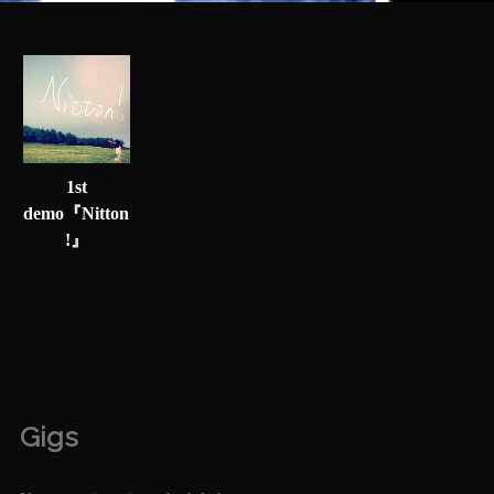
1st
demo『Nitton
!』
Gigs