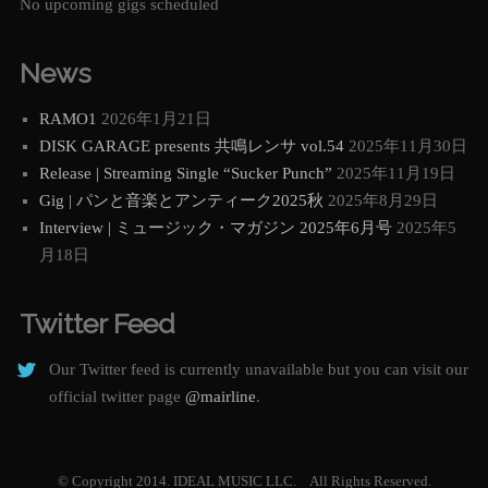
No upcoming gigs scheduled
News
RAMO1
2026年1月21日
DISK GARAGE presents 共鳴レンサ vol.54
2025年11月30日
Release | Streaming Single “Sucker Punch”
2025年11月19日
Gig | パンと音楽とアンティーク2025秋
2025年8月29日
Interview | ミュージック・マガジン 2025年6月号
2025年5
月18日
Twitter Feed
Our Twitter feed is currently unavailable but you can visit our
official twitter page
@mairline
.
© Copyright 2014. IDEAL MUSIC LLC. All Rights Reserved.