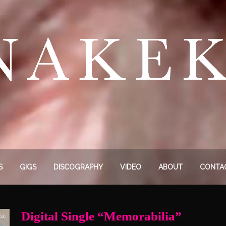
S
GIGS
DISCOGRAPHY
VIDEO
ABOUT
CONTA
Digital Single “Memorabilia”