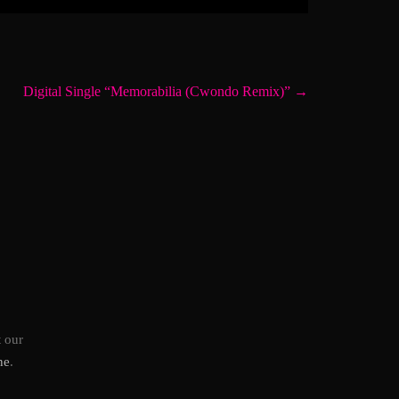
Digital Single “Memorabilia (Cwondo Remix)”
→
t our
ne
.