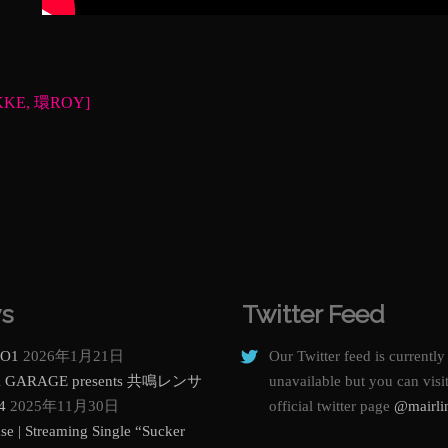
KEKKE, 環ROY]
s
Twitter Feed
O1
2026年1月21日
Our Twitter feed is currently
K GARAGE presents 共鳴レンサ
unavailable but you can visi
4
2025年11月30日
official twitter page
@mairli
se | Streaming Single “Sucker