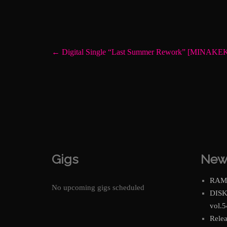
←
Digital Single “Last Summer Rework” [MINA
Gigs
New
RAM
No upcoming gigs scheduled
DIS
vol.5
Relea