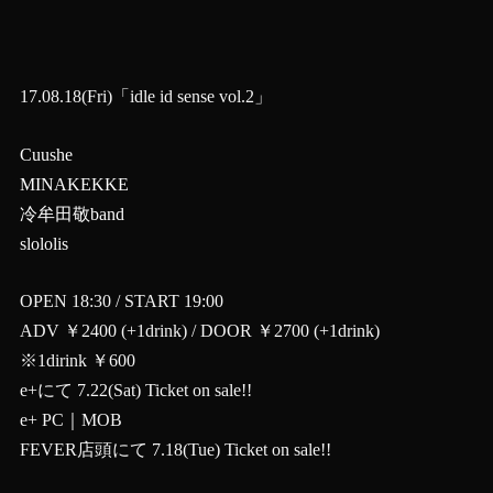
17.08.18(Fri)「idle id sense vol.2」
Cuushe
MINAKEKKE
冷牟田敬band
slololis
OPEN 18:30 / START 19:00
ADV ￥2400 (+1drink) / DOOR ￥2700 (+1drink)
※1dirink ￥600
e+にて 7.22(Sat) Ticket on sale!!
e+ PC｜MOB
FEVER店頭にて 7.18(Tue) Ticket on sale!!