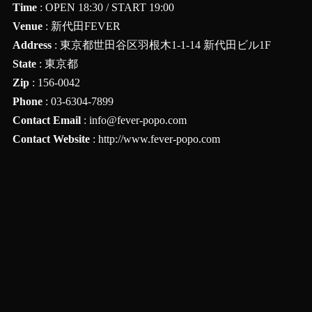
Time
: OPEN 18:30 / START 19:00
Venue
: 新代田FEVER
Address
: 東京都世田谷区羽根木1-1-14 新代田ビル1F
State
: 東京都
Zip
: 156-0042
Phone
: 03-6304-7899
Contact Email
:
info@fever-popo.com
Contact Website
:
http://www.fever-popo.com