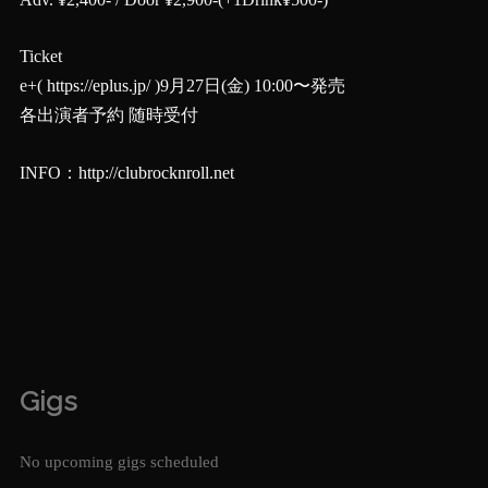
Ticket
e+(
https://eplus.jp/
)9月27日(金) 10:00〜発売
各出演者予約 随時受付
INFO：
http://clubrocknroll.net
Gigs
No upcoming gigs scheduled