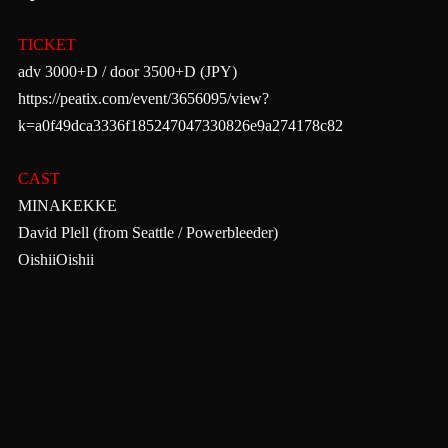
TICKET
adv 3000+D / door 3500+D (JPY)
https://peatix.com/event/3656095/view?
k=a0f49dca3336f185247047330826e9a274178c82
CAST
MINAKEKKE
David Plell (from Seattle / Powerbleeder)
OishiiOishii