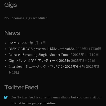
Gigs
No upcoming gigs scheduled
News
RAMO1
2026年1月21日
DISK GARAGE presents 共鳴レンサ vol.54
2025年11月30日
Release | Streaming Single “Sucker Punch”
2025年11月19日
Gig | パンと音楽とアンティーク2025秋
2025年8月29日
Interview | ミュージック・マガジン 2025年6月号
2025年5
月18日
Twitter Feed
Our Twitter feed is currently unavailable but you can visit our
official twitter page
@mairline
.