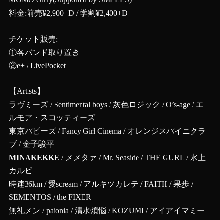
料金:‪前売¥2,900+D / 学割¥2,400+D‬
チケット販売:
①各バンド取り置き
②
e+
/
LivePocket
【Artists】
ラヴミーズ / Sentimental boys / 灰色ロジック / O’s-age / エ
ルモア・スコッティーズ
東京パピーズ / Fancy Girl Cinema / オレンジスパイニクラ
ブ / 金子駿平
MINAKEKKE
/ メメタァ / Mr. Seaside / THE GURL / ​水上
カルビ
時速36km / 愛scream / アルキツカレテ / FAITH / 果歩 /
SEMENTOS / the FIXER
無礼メン / paionia / 清水煩悩 / KOZUMI / アイアイマミー