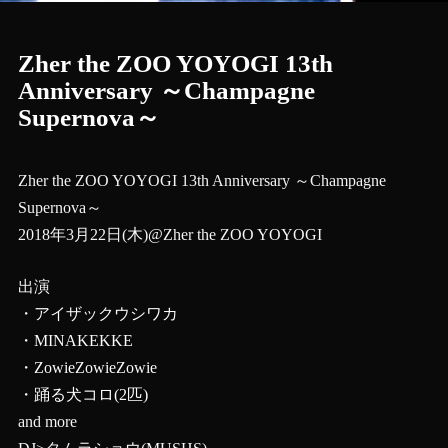
Zher the ZOO YOYOGI 13th
Anniversary ～Champagne
Supernova～
Zher the ZOO YOYOGI 13th Anniversary ～Champagne
Supernova～
2018年3月22日(木)@Zher the ZOO YOYOGI
出演
・
アイザックウシワカ
・
MINAKEKKE
・
ZowieZowieZowie
・
踊る犬コロ(2匹)
and more