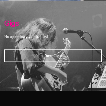
Gigs
No upcoming gigs scheduled
Past Gigs