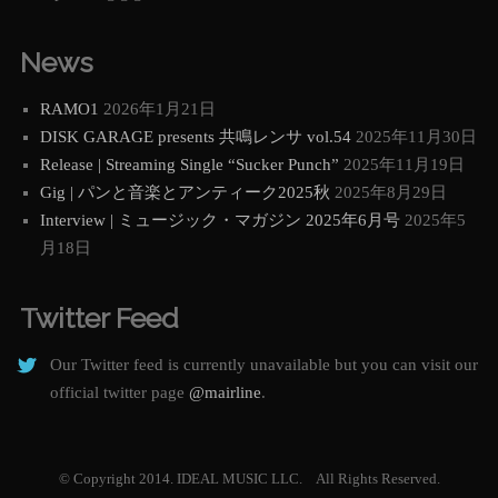
News
RAMO1
2026年1月21日
DISK GARAGE presents 共鳴レンサ vol.54
2025年11月30日
Release | Streaming Single “Sucker Punch”
2025年11月19日
Gig | パンと音楽とアンティーク2025秋
2025年8月29日
Interview | ミュージック・マガジン 2025年6月号
2025年5
月18日
Twitter Feed
Our Twitter feed is currently unavailable but you can visit our
official twitter page
@mairline
.
© Copyright 2014. IDEAL MUSIC LLC. All Rights Reserved.