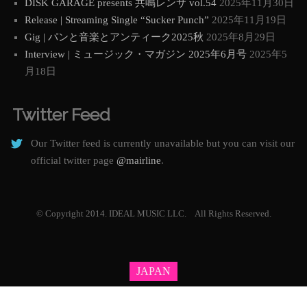
DISK GARAGE presents 共鳴レンサ vol.54
2025年11月30日
Release | Streaming Single “Sucker Punch”
2025年11月19日
Gig | パンと音楽とアンティーク2025秋
2025年8月29日
Interview | ミュージック・マガジン 2025年6月号
2025年5
月18日
Twitter Feed
Our Twitter feed is currently unavailable but you can visit our
official twitter page
@mairline
.
© Copyright 2014. IDEAL MUSIC LLC. All Rights Reserved.
JAPAN