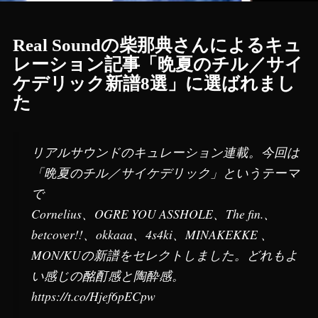
Real Soundの柴那典さんによるキュ
レーション記事「晩夏のチル／サイ
ケデリック新譜8選」に選ばれまし
た
リアルサウンドのキュレーション連載。今回は
「晩夏のチル／サイケデリック」というテーマ
で
Cornelius、OGRE YOU ASSHOLE、The fin.、
betcover!!、okkaaa、4s4ki、MINAKEKKE 、
MON/KUの新譜をセレクトしました。どれもよ
い感じの酩酊感と陶酔感。
https://t.co/Hjef6pECpw