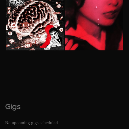
Gigs
No upcoming gigs scheduled