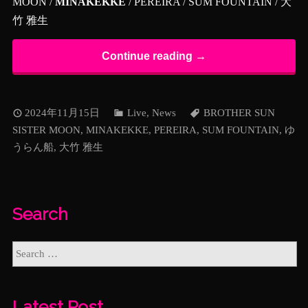
MOON /
MINAKEKKE
/ PEREIRA / SUM FOUNTAIN / 大
竹 雅生
Continue reading →
2024年11月15日
Live
,
News
BROTHER SUN
SISTER MOON
,
MINAKEKKE
,
PEREIRA
,
SUM FOUNTAIN
,
ゆ
うらん船
,
大竹 雅生
Search
Latest Post