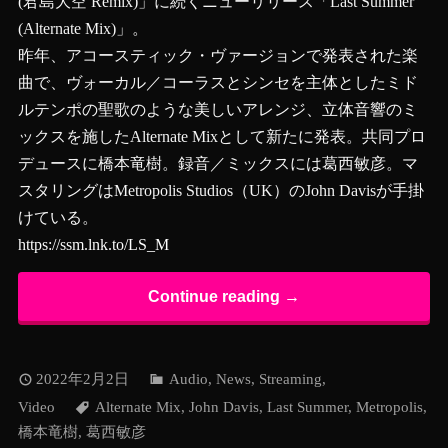
(君島大空 Remix)」に続くニューリリース「Last Summer
(Alternate Mix)」。
昨年、アコースティック・ヴァージョンで発表された楽
曲で、ヴォーカル／コーラスとシンセを主体としたミド
ルテンポの聖歌のような美しいアレンジ、立体音響のミ
ックスを施したAlternate Mixとして新たに発表。共同プロ
デュースに橋本竜樹。録音／ミックスには葛西敏彦。マ
スタリングはMetropolis Studios（UK）のJohn Davisが手掛
けている。
https://ssm.lnk.to/LS_M
Continue reading →
2022年2月2日
Audio
,
News
,
Streaming
,
Video
Alternate Mix
,
John Davis
,
Last Summer
,
Metropolis
,
橋本竜樹
,
葛西敏彦