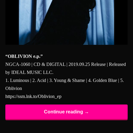
“OBLIVION e.p.”
NGCA-1060 | CD & DIGITAL | 2019.09.25 Release | Released
by IDEAL MUSIC LLC.
1. Luminous | 2. Acid | 3. Young & Shame | 4. Golden Blue | 5.
Oblivion
https://ssm.lnk.to/Oblivion_ep
Continue reading →