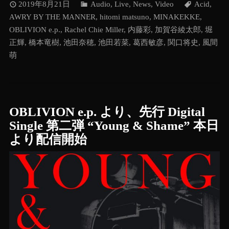
2019年8月21日
Audio
,
Live
,
News
,
Video
Acid
,
AWRY BY THE MANNER
,
hitomi matsuno
,
MINAKEKKE
,
OBLIVION e.p.
,
Rachel Chie Miller
,
内藤彩
,
加賀谷綾太郎
,
堀
正輝
,
橋本竜樹
,
池田奈穂
,
池田若菜
,
葛西敏彦
,
関口将史
,
風間
萌
OBLIVION e.p. より、先行 Digital
Single 第二弾 “Young & Shame” 本日
より配信開始