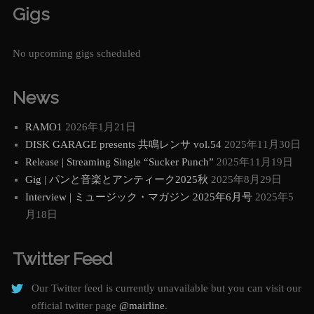
Gigs
No upcoming gigs scheduled
News
RAMO1
2026年1月21日
DISK GARAGE presents 共鳴レンサ vol.54
2025年11月30日
Release | Streaming Single “Sucker Punch”
2025年11月19日
Gig | パンと音楽とアンティーク2025秋
2025年8月29日
Interview | ミュージック・マガジン 2025年6月号
2025年5
月18日
Twitter Feed
Our Twitter feed is currently unavailable but you can visit our
official twitter page
@mairline
.