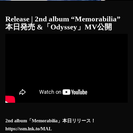
Release | 2nd album “Memorabilia”
本日発売 &「Odyssey」MV公開
2nd album「Memorabilia」本日リリース！
https://ssm.lnk.to/MAL