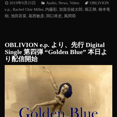
2019年9月25日
Audio
,
News
,
Video
OBLIVION
e.p.
,
Rachel Chie Miller
,
内藤彩
,
加賀谷綾太郎
,
堀正輝
,
橋本竜
樹
,
池田若菜
,
葛西敏彦
,
関口将史
,
風間萌
OBLIVION e.p. より、先行 Digital
Single 第四弾 “Golden Blue” 本日よ
り配信開始