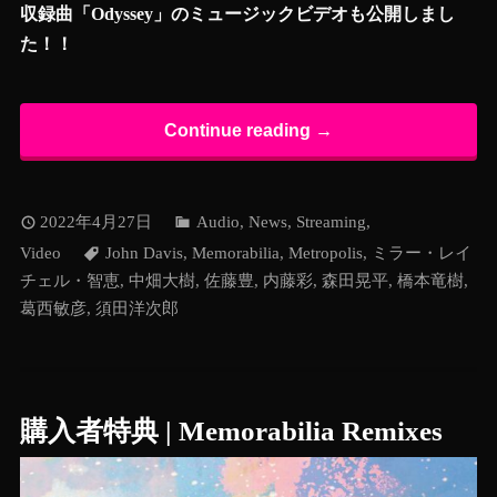
収録曲「Odyssey」のミュージックビデオも公開しまし
た！！
Continue reading →
2022年4月27日
Audio
,
News
,
Streaming
,
Video
John Davis
,
Memorabilia
,
Metropolis
,
ミラー・レイ
チェル・智恵
,
中畑大樹
,
佐藤豊
,
内藤彩
,
森田晃平
,
橋本竜樹
,
葛西敏彦
,
須田洋次郎
購入者特典 | Memorabilia Remixes