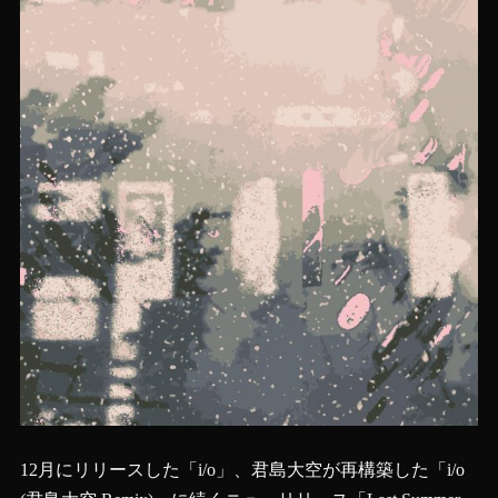
12月にリリースした「i/o」、君島大空が再構築した「i/o