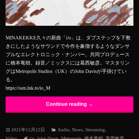
MINAKEKKE久々の新曲「i/o」は、ダブステップを下敷
きにしたようなサウンドで今作を象徴するようなダンサ
ブルなエレクトロニック・ナンバー。共同プロデュース
に橋本竜樹。録音／ミックスには葛西敏彦。マスタリン
グはMetropolis Studios（UK）のJohn Davisが手掛けてい
る。
https://ssm.lnk.to/io_M
Continue reading →
2021年12月22日
Audio
,
News
,
Streaming
,
Video
i/o
,
John Davis
,
Metropolis
,
橋本竜樹
,
葛西敏彦