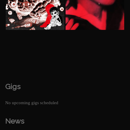
Gigs
No upcoming gigs scheduled
News