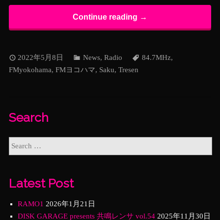
Continue reading →
2022年5月8日
News
,
Radio
84.7MHz
,
FMyokohama
,
FMヨコハマ
,
Saku
,
Tresen
Search
Latest Post
RAMO1
2026年1月21日
DISK GARAGE presents 共鳴レンサ vol.54
2025年11月30日