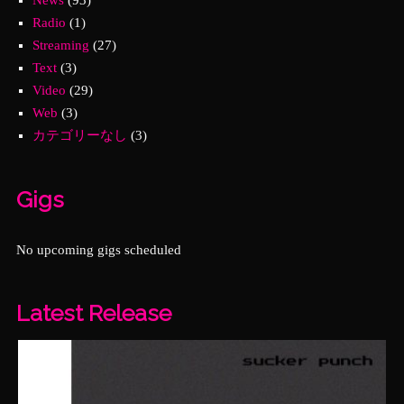
News
(93)
Radio
(1)
Streaming
(27)
Text
(3)
Video
(29)
Web
(3)
カテゴリーなし
(3)
Gigs
No upcoming gigs scheduled
Latest Release