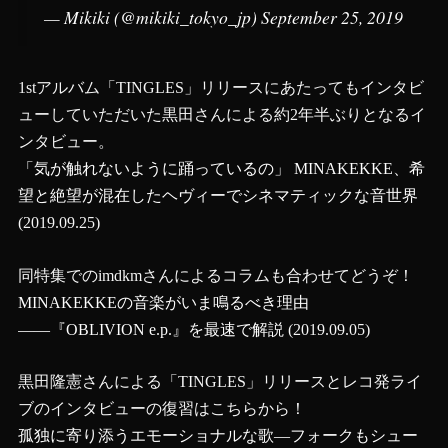
— Mikiki (@mikiki_tokyo_jp)
September 25, 2019
1stアルバム「TINGLES」リリースにあたってもインタビ
ューしていただいた黒田さんによる約2年半ぶりとなるイ
ンタビュー。
「気が触れないように踊っているの」 MINAKEKKE、希
望と絶望が混在したヘヴィーでシネマティックな音世界
(2019.09.25)
同特集でのimdkmさんによるコラムも合わせてどうぞ！
MINAKEKKEの音楽がいま鳴るべき理由
――『OBLIVION e.p.』を最速で解説
(2019.09.05)
黒田隆憲さんによる「TINGLES」リリースとレコ発ライ
ブのインタビューの復習はこちらから！
孤独に寄り添うエモーショナルな歌―フォークもシュー