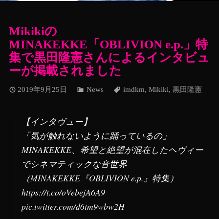
Mikikiの
MINAKEKKE「OBLIVION e.p.」特
集で黒田隆憲さんによるインタビュ
ーが掲載されました
2019年9月25日
News
imdkm
,
Mikiki
,
黒田隆憲
【インタヴュー】
「気が触れないように踊っているの」
MINAKEKKE、希望と絶望が混在したヘヴィー
でシネマティックな音世界
（MINAKEKKE『OBLIVION e.p.』特集）
https://t.co/oVebejA6A9
pic.twitter.com/d6tm9wbw2H