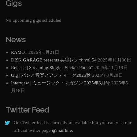
Gigs
No upcoming gigs scheduled
News
RAMO1
2026年1月21日
DISK GARAGE presents 共鳴レンサ vol.54
2025年11月30日
Release | Streaming Single “Sucker Punch”
2025年11月19日
Gig | パンと音楽とアンティーク2025秋
2025年8月29日
Interview | ミュージック・マガジン 2025年6月号
2025年5
月18日
Twitter Feed
Our Twitter feed is currently unavailable but you can visit our
official twitter page
@mairline
.