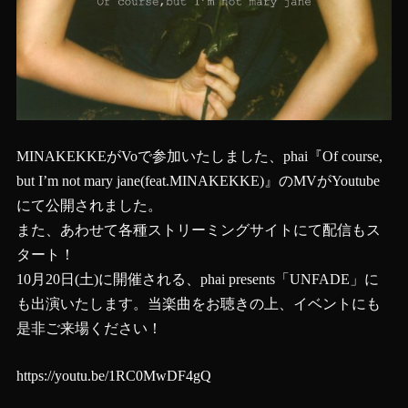
MINAKEKKEがVoで参加いたしました、phai『Of course,
but I’m not mary jane(feat.MINAKEKKE)』のMVがYoutube
にて公開されました。
また、あわせて各種ストリーミングサイトにて配信もス
タート！
10月20日(土)に開催される、phai presents「UNFADE」に
も出演いたします。当楽曲をお聴きの上、イベントにも
是非ご来場ください！
https://youtu.be/1RC0MwDF4gQ