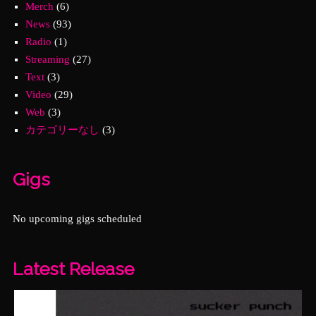
Merch
(6)
News
(93)
Radio
(1)
Streaming
(27)
Text
(3)
Video
(29)
Web
(3)
カテゴリーなし
(3)
Gigs
No upcoming gigs scheduled
Latest Release