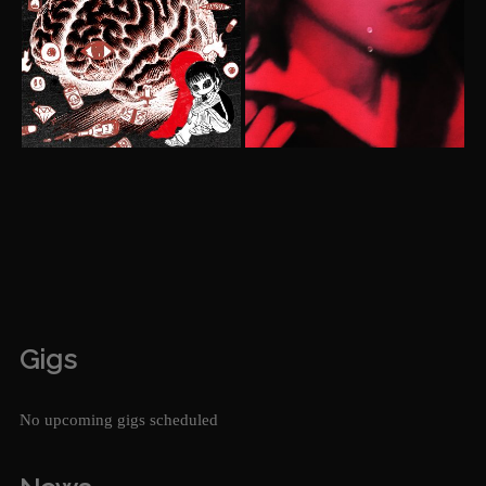
Gigs
No upcoming gigs scheduled