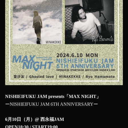
NISHIEIFUKU JAM presents「MAX NIGHT」
ーNISHIEIFUKU JAM 6TH ANNIVERSARYー
6月10日（月）@ 西永福JAM
OPEN18:30 / START19:00