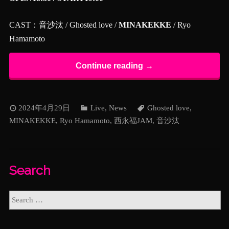
CAST：音沙汰 / Ghosted love /
MINAKEKKE
/ Ryo
Hamamoto
Continue reading →
2024年4月29日
Live
,
News
Ghosted love
,
MINAKEKKE
,
Ryo Hamamoto
,
西永福JAM
,
音沙汰
Search