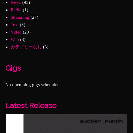
News
(93)
Radio
(1)
Streaming
(27)
Text
(3)
Video
(29)
Web
(3)
カテゴリーなし
(3)
Gigs
No upcoming gigs scheduled
Latest Release