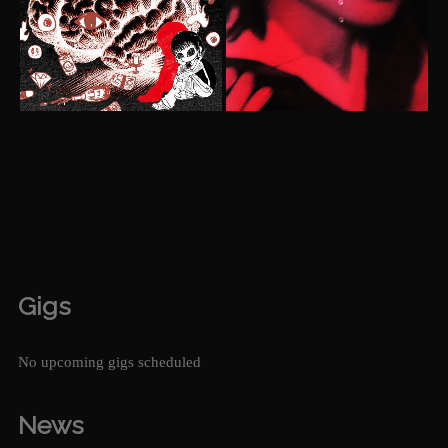
Gigs
No upcoming gigs scheduled
News