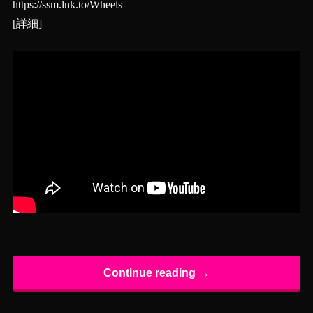
https://ssm.lnk.to/Wheels
[
詳細
]
Continue reading →