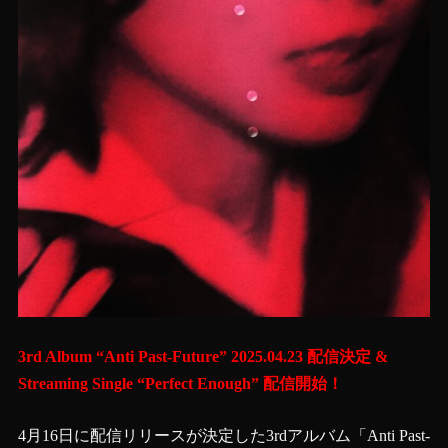
3rd Album “Anti Past-Future” 2025.04.23 配信決定 &
Streaming Single “Perfect Enough” 配信開始！
4月16日に配信リリースが決定した3rdアルバム「Anti Past-