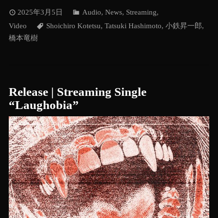
2025年3月5日
Audio
,
News
,
Streaming
,
Video
Shoichiro Kotetsu
,
Tatsuki Hashimoto
,
小鉄昇一郎
,
橋本竜樹
Release | Streaming Single
“Laughobia”