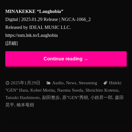
MINAKEKKE “Laughobia”
Digital | 2025.01.29 Release | NGCA-1066_2
Released by IDEAL MUSIC LLC.
https://ssm.lnk.to/Laughobia
[
詳細
]
Continue reading →
2025年1月29日
Audio
,
News
,
Streaming
Hideki
"GEN" Hara
,
Kohei Morita
,
Naomu Soeda
,
Shoichiro Kotetsu
,
Tatsuki Hashimoto
,
副田整歩
,
原"GEN"秀樹
,
小鉄昇一郎
,
森田
晃平
,
橋本竜樹