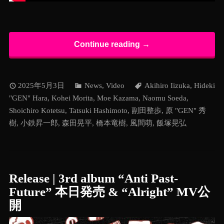
Continue reading →
2025年5月3日
News
,
Video
Akihiro Iizuka
,
Hideki
"GEN" Hara
,
Kohei Morita
,
Moe Kazama
,
Naomu Soeda
,
Shoichiro Kotetsu
,
Tatsuki Hashimoto
,
副田整歩
,
原 "GEN" 秀
樹
,
小鉄昇一郎
,
森田晃平
,
橋本竜樹
,
風間萌
,
飯塚晃弘
Release | 3rd album “Anti Past-
Future” 本日発売 & “Alright” MV公
開