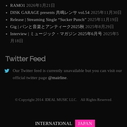
RAMO1
2026年1月21日
DISK GARAGE presents 共鳴レンサ vol.54
2025年11月30日
Release | Streaming Single “Sucker Punch”
2025年11月19日
Gig | パンと音楽とアンティーク2025秋
2025年8月29日
Interview | ミュージック・マガジン 2025年6月号
2025年5
月18日
Twitter Feed
Our Twitter feed is currently unavailable but you can visit our
official twitter page
@mairline
.
© Copyright 2014. IDEAL MUSIC LLC. All Rights Reserved.
INTERNATIONAL
JAPAN