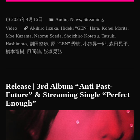
2025年4月16日
Audio
,
News
,
Streaming
,
Video
Akihiro Iizuka
,
Hideki "GEN" Hara
,
Kohei Morita
,
Moe Kazama
,
Naomu Soeda
,
Shoichiro Kotetsu
,
Tatsuki
Hashimoto
,
副田整歩
,
原 "GEN" 秀樹
,
小鉄昇一郎
,
森田晃平
,
橋本竜樹
,
風間萌
,
飯塚晃弘
Release | 3rd Album “Anti Past-
Future” & Streaming Single “Perfect
Enough”