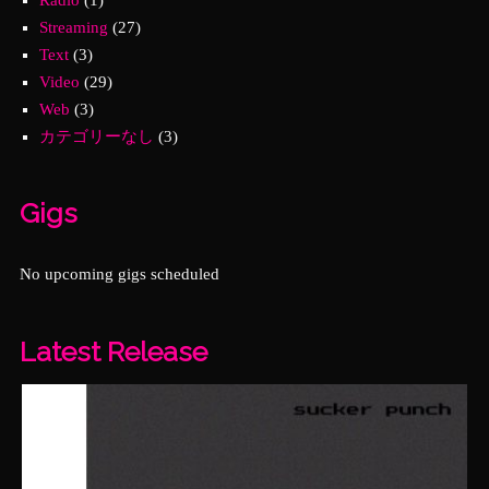
Streaming
(27)
Text
(3)
Video
(29)
Web
(3)
カテゴリーなし
(3)
Gigs
No upcoming gigs scheduled
Latest Release