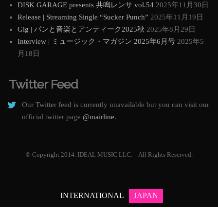
DISK GARAGE presents 共鳴レンサ vol.54
2025年11月30日
Release | Streaming Single “Sucker Punch”
2025年11月19日
Gig | パンと音楽とアンティーク2025秋
2025年8月29日
Interview | ミュージック・マガジン 2025年6月号
2025年5
月18日
Twitter Feed
Our Twitter feed is currently unavailable but you can visit our
official twitter page
@mairline
.
© Copyright 2014. IDEAL MUSIC LLC. All Rights Reserved.
INTERNATIONAL
JAPAN