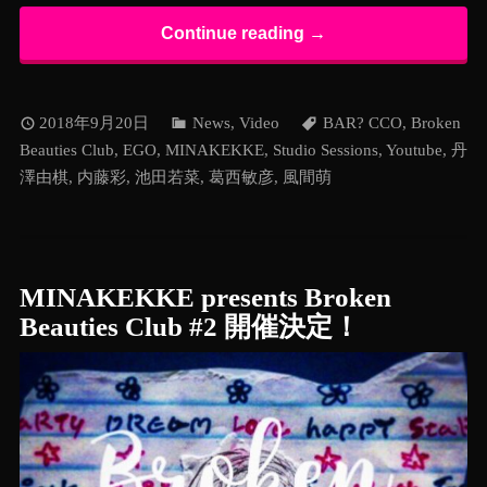
Continue reading →
2018年9月20日
News
,
Video
BAR? CCO
,
Broken
Beauties Club
,
EGO
,
MINAKEKKE
,
Studio Sessions
,
Youtube
,
丹
澤由棋
,
内藤彩
,
池田若菜
,
葛西敏彦
,
風間萌
MINAKEKKE presents Broken
Beauties Club #2 開催決定！