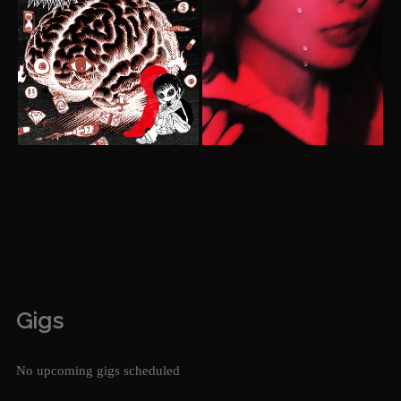
Gigs
No upcoming gigs scheduled