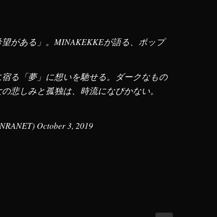
がある」。MINAKEKKEが語る、ポップ
に宿る「夢」に想いを馳せる。ダークなもの
女の悲しみと孤独は、時流になびかない。
NRANET)
October 3, 2019