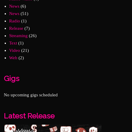
News
(6)
News
(51)
Radio
(1)
Release
(7)
Streaming
(26)
Text
(1)
Video
(21)
Web
(2)
Gigs
No upcoming gigs scheduled
Latest Release