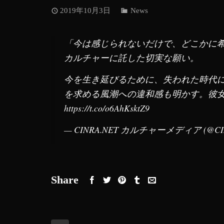
2019年10月3日
News
「今は感じられないだけで、どこかに希望
カルチャーに託した切実な願い。
今を生き延びるために、失われた時代
を求める風潮への違和感も明かす。彼
https://t.co/o6AhKsktZ9
— CINRA.NET カルチャーメディア (@CI
Share