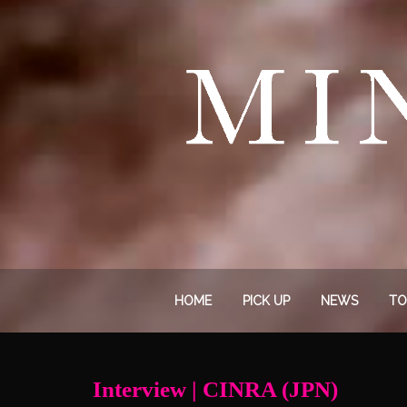
HOME
PICK UP
NEWS
TO
Interview | CINRA (JPN)